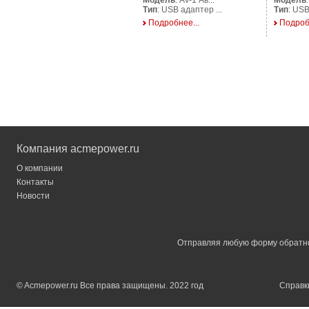
Модель
: AV-1 Ав...
Модель
Тип
: USB адаптер ...
Тип
: USB
Подробнее...
Подроб
Компания acmepower.ru
О компании
Контакты
Новости
Отправляя любую форму обратной
© Acmepower.ru Все права защищены. 2022 год
Справки