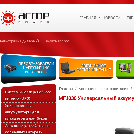
ГЛАВНАЯ
НОВОСТИ
ГДЕ
Регистрация дилера
Задать вопрос
ПРЕОБРАЗОВАТЕЛИ
АВТОНОМНОЕ
НАПРЯЖЕНИЯ
ЭЛЕКТРОПИТАНИЕ
ИНВЕРТОРЫ
Главная
/
Автономное электропитание
/
Системы бесперебойного
MF1030 Универсальный аккуму
питания (UPS)
Универсальные
аккумуляторы для
планшетов и ноутбуков
Зарядные устройства на
солнечных батареях