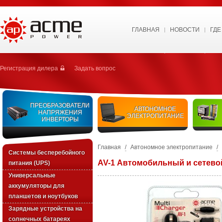
ГЛАВНАЯ
НОВОСТИ
ГДЕ
Регистрация дилера
Задать вопрос
ПРЕОБРАЗОВАТЕЛИ
АВТОНОМНОЕ
НАПРЯЖЕНИЯ
ЭЛЕКТРОПИТАНИЕ
ИНВЕРТОРЫ
Главная
/
Автономное электропитание
/
Системы бесперебойного
AV-1 Автомобильный и сетево
питания (UPS)
Универсальные
аккумуляторы для
планшетов и ноутбуков
Зарядные устройства на
солнечных батареях