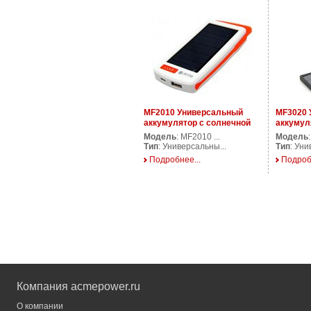
MF2010 Универсальный
MF3020 
аккумулятор с солнечной
аккумул
батареей и LED-фонариком
батарее
Модель
: MF2010 ...
Модель
Тип
: Универсальны...
Тип
: Уни
Подробнее...
Подроб
Компания acmepower.ru
О компании