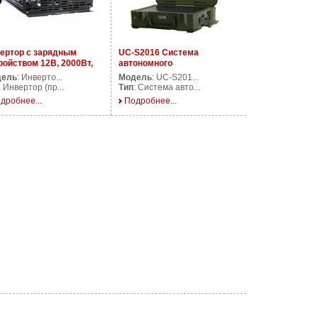
ертор с зарядным
UC-S2016 Система
ройством 12В, 2000Вт,
автономного
UPS2000/12V
электропитания
дель
: Инверто...
Модель
: UC-S201...
: Инвертор (пр...
Тип
: Система авто...
дробнее...
Подробнее...