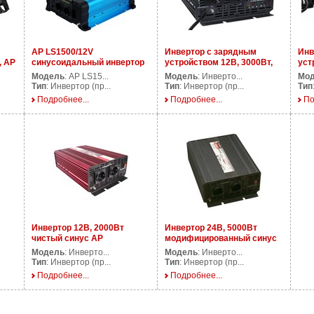
AP LS1500/12V
Инвертор с зарядным
Инв
, AP
синусоидальный инвертор
устройством 12В, 3000Вт,
уст
1500 Ватт 12В
AP UPS3000/12V
AP 
Модель
: AP LS15...
Модель
: Инверто...
Мо
Тип
: Инвертор (пр...
Тип
: Инвертор (пр...
Тип
Подробнее...
Подробнее...
По
Инвертор 12В, 2000Вт
Инвертор 24В, 5000Вт
чистый синус AP
модифицированный синус
PS2000/12V
AP DS5000/24V
Модель
: Инверто...
Модель
: Инверто...
Тип
: Инвертор (пр...
Тип
: Инвертор (пр...
Подробнее...
Подробнее...