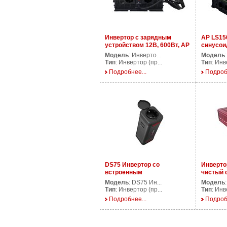
Инвертор с зарядным
AP LS15
устройством 12В, 600Вт, AP
синусои
CPS600/12V
1500 Ва
Модель
: Инверто...
Модель
Тип
: Инвертор (пр...
Тип
: Инв
Подробнее...
Подроб
DS75 Инвертор со
Инверто
встроенным
чистый 
аккумулятором
PS2000/
Модель
: DS75 Ин...
Модель
Тип
: Инвертор (пр...
Тип
: Инв
Подробнее...
Подроб