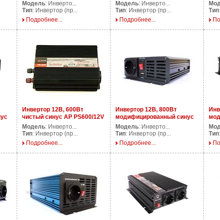
AP DS3000/12V
PS3000/12V
AP 
Модель
: Инверто...
Модель
: Инверто...
Мо
Тип
: Инвертор (пр...
Тип
: Инвертор (пр...
Тип
Подробнее...
Подробнее...
По
Инвертор 12В, 600Вт
Инвертор 12В, 800Вт
Инв
нус
чистый синус AP PS600/12V
модифицированный синус
мод
AP DS800/12V
AP 
Модель
: Инверто...
Модель
: Инверто...
Мо
Тип
: Инвертор (пр...
Тип
: Инвертор (пр...
Тип
Подробнее...
Подробнее...
По