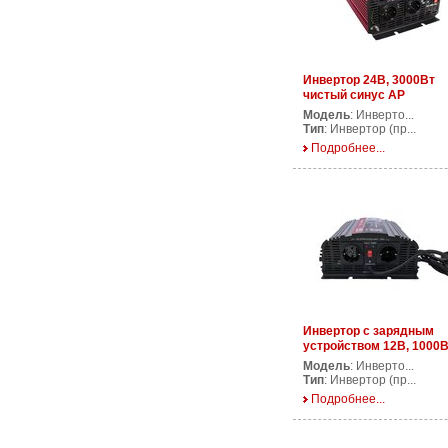
Инвертор 24В, 3000Вт
чистый синус AP
PS3000/24V
Модель
: Инверто...
Тип
: Инвертор (пр...
Подробнее...
Инвертор с зарядным
устройством 12В, 1000В
AP CPS1000/12V
Модель
: Инверто...
Тип
: Инвертор (пр...
Подробнее...