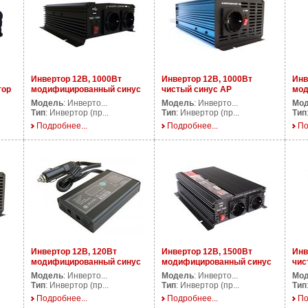
Инвертор 12В, 1000Вт
Инвертор 12В, 1000Вт
Инв
тор
модифицированный синус
чистый синус AP
мод
AP DS1000/12V
PS1000/12V
AP 
Модель
: Инверто...
Модель
: Инверто...
Мо
Тип
: Инвертор (пр...
Тип
: Инвертор (пр...
Тип
Подробнее...
Подробнее...
По
Инвертор 12В, 120Вт
Инвертор 12В, 1500Вт
Инв
модифицированный синус
модифицированный синус
чис
AP DS120
AP DS1500/12V
PS1
Модель
: Инверто...
Модель
: Инверто...
Мо
Тип
: Инвертор (пр...
Тип
: Инвертор (пр...
Тип
Подробнее...
Подробнее...
По