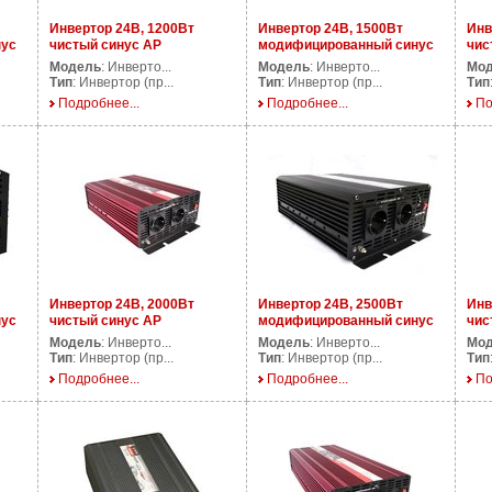
Инвертор 24В, 1200Вт
Инвертор 24В, 1500Вт
Инв
нус
чистый синус AP
модифицированный синус
чис
PS1200/24V
AP DS1500/24V
PS1
Модель
: Инверто...
Модель
: Инверто...
Мо
Тип
: Инвертор (пр...
Тип
: Инвертор (пр...
Тип
Подробнее...
Подробнее...
По
Инвертор 24В, 2000Вт
Инвертор 24В, 2500Вт
Инв
нус
чистый синус AP
модифицированный синус
чис
PS2000/24V
AP DS2500/24V
PS2
Модель
: Инверто...
Модель
: Инверто...
Мо
Тип
: Инвертор (пр...
Тип
: Инвертор (пр...
Тип
Подробнее...
Подробнее...
По