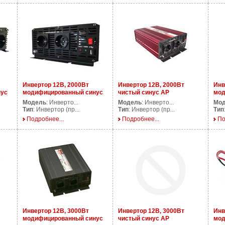
Инвертор 12В, 2000Вт
Инвертор 12В, 2000Вт
Инв
нус
модифицированный синус
чистый синус AP
мод
AP DS2000/12V
PS2000/12V
AP 
Модель
: Инверто...
Модель
: Инверто...
Мо
Тип
: Инвертор (пр...
Тип
: Инвертор (пр...
Тип
Подробнее...
Подробнее...
По
Инвертор 12В, 3000Вт
Инвертор 12В, 3000Вт
Инв
модифицированный синус
чистый синус AP
мод