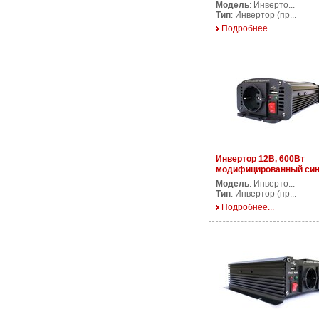
PS2500/12V
Модель
: Инверто...
Тип
: Инвертор (пр...
Подробнее...
Инвертор 12В, 600Вт
модифицированный си
AP DS600/12V
Модель
: Инверто...
Тип
: Инвертор (пр...
Подробнее...