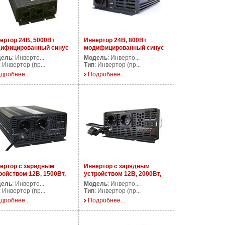
ертор 24В, 5000Вт
Инвертор 24В, 800Вт
ифицированный синус
модифицированный синус
DS5000/24V
AP DS800/24V
дель
: Инверто...
Модель
: Инверто...
: Инвертор (пр...
Тип
: Инвертор (пр...
дробнее...
Подробнее...
ертор с зарядным
Инвертор с зарядным
ройством 12В, 1500Вт,
устройством 12В, 2000Вт,
UPS1500/12V
AP CPS2000/12V
дель
: Инверто...
Модель
: Инверто...
: Инвертор (пр...
Тип
: Инвертор (пр...
дробнее...
Подробнее...