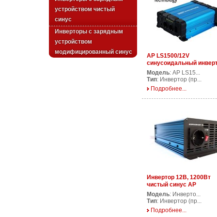
устройством чистый
синус
Инверторы с зарядным
устройством
модифицированный синус
AP LS1500/12V
синусоидальный инвер
1500 Ватт 12В
Модель
: AP LS15...
Тип
: Инвертор (пр...
Подробнее...
Инвертор 12В, 1200Вт
чистый синус AP
PS1200/12V
Модель
: Инверто...
Тип
: Инвертор (пр...
Подробнее...