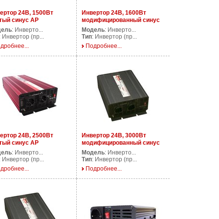
ертор 24В, 1500Вт
Инвертор 24В, 1600Вт
тый синус AP
модифицированный синус
500/24V
AP DS1600/24V
дель
: Инверто...
Модель
: Инверто...
: Инвертор (пр...
Тип
: Инвертор (пр...
дробнее...
Подробнее...
ертор 24В, 2500Вт
Инвертор 24В, 3000Вт
тый синус AP
модифицированный синус
500/24V
AP DS3000/24V
дель
: Инверто...
Модель
: Инверто...
: Инвертор (пр...
Тип
: Инвертор (пр...
дробнее...
Подробнее...