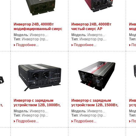
Инвертор 24В, 4000Вт
Инвертор 24В, 4000Вт
Инв
модифицированный синус
чистый синус AP
мод
AP DS4000/24V
PS4000/24V
AP 
Модель
: Инверто...
Модель
: Инверто...
Мо
Тип
: Инвертор (пр...
Тип
: Инвертор (пр...
Тип
Подробнее...
Подробнее...
По
Инвертор с зарядным
Инвертор с зарядным
Инв
т,
устройством 12В, 1000Вт,
устройством 12В, 1500Вт,
уст
AP UPS1000/12V
AP CPS1500/12V
AP 
Модель
: Инверто...
Модель
: Инверто...
Мо
Тип
: Инвертор (пр...
Тип
: Инвертор (пр...
Тип
Подробнее...
Подробнее...
По