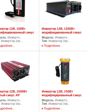
ертор 12В, 100Вт
Инвертор 12В, 1200Вт
ифицированный синус
модифицированный синус
DS100
AP DS1200/12V
дель
: Инверто...
Модель
: Инверто...
: Инвертор (пр...
Тип
: Инвертор (пр...
дробнее...
Подробнее...
ертор 12В, 1500Вт
Инвертор 12В, 150Вт
тый синус AP
модифицированный синус
500/12V
AP DS150
дель
: Инверто...
Модель
: Инверто...
: Инвертор (пр...
Тип
: Инвертор (пр...
дробнее...
Подробнее...