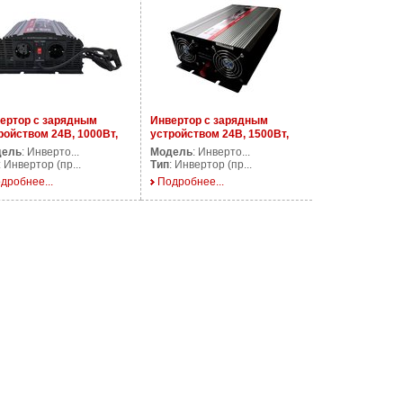
ертор с зарядным
Инвертор с зарядным
ройством 24В, 1000Вт,
устройством 24В, 1500Вт,
CPS1000/24V
AP CPS1500/24V
дель
: Инверто...
Модель
: Инверто...
: Инвертор (пр...
Тип
: Инвертор (пр...
дробнее...
Подробнее...