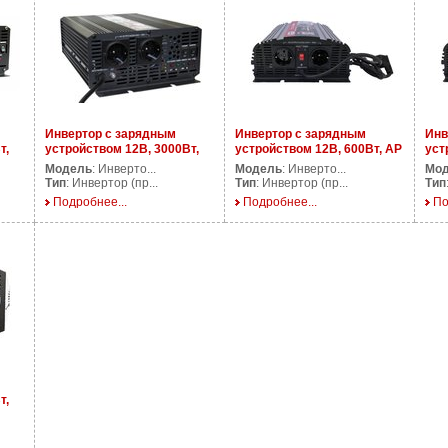
Инвертор с зарядным
Инвертор с зарядным
Инв
т,
устройством 12В, 3000Вт,
устройством 12В, 600Вт, AP
уст
AP UPS3000/12V
CPS600/12V
AP 
Модель
: Инверто...
Модель
: Инверто...
Мо
Тип
: Инвертор (пр...
Тип
: Инвертор (пр...
Тип
Подробнее...
Подробнее...
По
т,