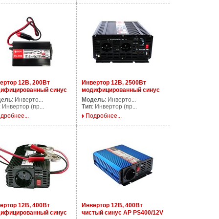
ертор 12В, 200Вт
Инвертор 12В, 2500Вт
ифицированный синус
модифицированный синус
DS200
AP DS2500/12V
дель
: Инверто...
Модель
: Инверто...
: Инвертор (пр...
Тип
: Инвертор (пр...
дробнее...
Подробнее...
ертор 12В, 400Вт
Инвертор 12В, 400Вт
ифицированный синус
чистый синус AP PS400/12V