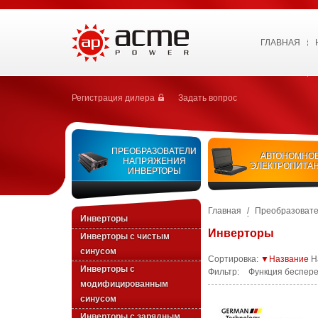
ГЛАВНАЯ
Регистрация дилера
Задать вопрос
ПРЕОБРАЗОВАТЕЛИ
АВТОНОМНО
НАПРЯЖЕНИЯ
ЭЛЕКТРОПИТА
ИНВЕРТОРЫ
Главная
/
Преобразовате
Инверторы
Инверторы
Инверторы с чистым
синусом
Сортировка:
▼Название
Н
Инверторы с
Фильтр:
Функция беспере
модифицированным
синусом
Инверторы с зарядным