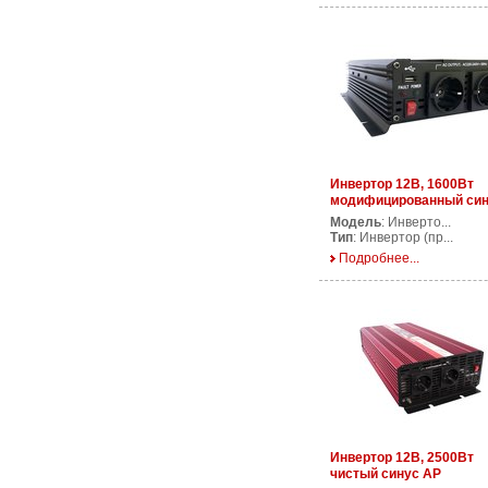
Инвертор 12В, 1600Вт
модифицированный си
AP DS1600/12V
Модель
: Инверто...
Тип
: Инвертор (пр...
Подробнее...
Инвертор 12В, 2500Вт
чистый синус AP