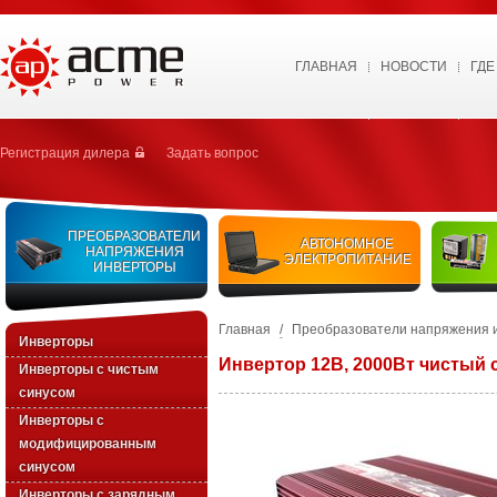
ГЛАВНАЯ
НОВОСТИ
ГДЕ
Регистрация дилера
Задать вопрос
ПРЕОБРАЗОВАТЕЛИ
АВТОНОМНОЕ
НАПРЯЖЕНИЯ
ЭЛЕКТРОПИТАНИЕ
ИНВЕРТОРЫ
Главная
/
Преобразователи напряжения 
Инверторы
Инвертор 12В, 2000Вт чистый 
Инверторы с чистым
синусом
Инверторы с
модифицированным
синусом
Инверторы с зарядным