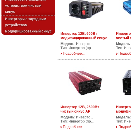
устройством чистый
синус
Инверторы с зарядным
устройством
модифицированный синус
Инвертор 12В, 600Вт
Инверто
модифицированный синус
чистый 
AP DS600/12V
Модель
: Инверто...
Модель
Тип
: Инвертор (пр...
Тип
: Инв
Подробнее...
Подроб
Инвертор 12В, 2500Вт
Инверто
чистый синус AP
модифиц
PS2500/12V
AP DS25
Модель
: Инверто...
Модель
Тип
: Инвертор (пр...
Тип
: Инв
Подробнее...
Подроб