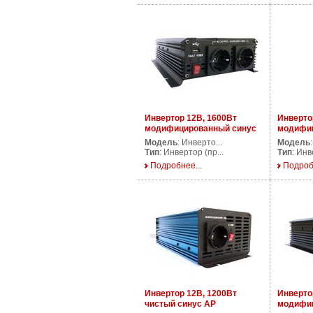
Инвертор 12В, 1600Вт
Инверто
модифицированный синус
модифиц
AP DS1600/12V
AP DS15
Модель
: Инверто...
Модель
Тип
: Инвертор (пр...
Тип
: Инв
Подробнее...
Подроб
Инвертор 12В, 1200Вт
Инверто
чистый синус AP
модифиц