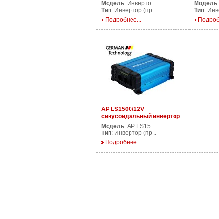
PS1200/12V
AP DS12
Модель
: Инверто...
Модель
Тип
: Инвертор (пр...
Тип
: Инв
Подробнее...
Подроб
AP LS1500/12V
синусоидальный инвертор
1500 Ватт 12В
Модель
: AP LS15...
Тип
: Инвертор (пр...
Подробнее...