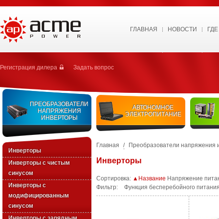
ГЛАВНАЯ
НОВОСТИ
ГДЕ
Регистрация дилера
Задать вопрос
ПРЕОБРАЗОВАТЕЛИ
АВТОНОМНОЕ
НАПРЯЖЕНИЯ
ЭЛЕКТРОПИТАНИЕ
ИНВЕРТОРЫ
Главная
/
Преобразователи напряжения 
Инверторы
Инверторы
Инверторы с чистым
синусом
Сортировка:
▲Название
Напряжение пита
Инверторы с
Фильтр:
Функция бесперебойного питания
модифицированным
синусом
Инверторы с зарядным