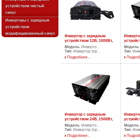
устройством чистый
синус
Инверторы с зарядным
устройством
модифицированный синус
Инвертор с зарядным
Инверто
устройством 12В, 1000Вт,
устройс
AP CPS1000/12V
AP CPS1
Модель
: Инверто...
Модель
Тип
: Инвертор (пр...
Тип
: Инв
Подробнее...
Подроб
Инвертор с зарядным
Инверто
устройством 24В, 1500Вт,
устройс
AP CPS1500/24V
AP CPS2
Модель
: Инверто...
Модель
Тип
: Инвертор (пр...
Тип
: Инв
Подробнее...
Подроб