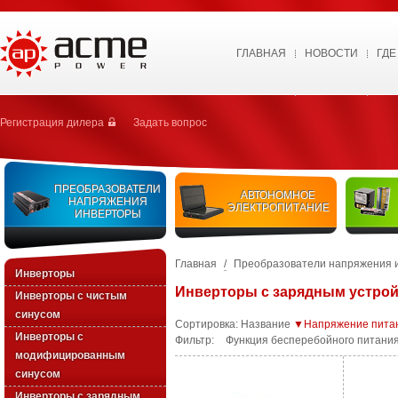
ГЛАВНАЯ
НОВОСТИ
ГДЕ
Регистрация дилера
Задать вопрос
ПРЕОБРАЗОВАТЕЛИ
АВТОНОМНОЕ
НАПРЯЖЕНИЯ
ЭЛЕКТРОПИТАНИЕ
ИНВЕРТОРЫ
Главная
/
Преобразователи напряжения 
Инверторы
Инверторы с зарядным устрой
Инверторы с чистым
синусом
Сортировка:
Название
▼Напряжение пита
Инверторы с
Фильтр:
Функция бесперебойного питания
модифицированным
синусом
Инверторы с зарядным