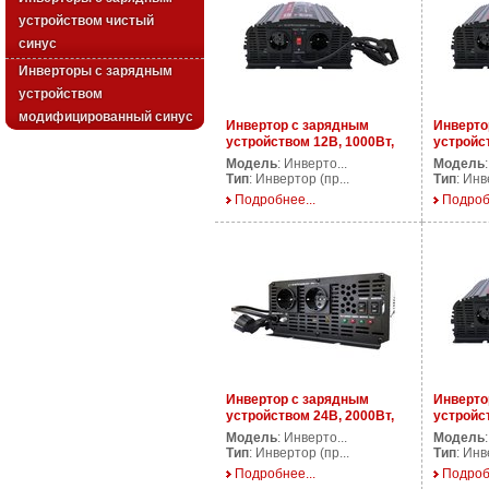
устройством чистый
синус
Инверторы с зарядным
устройством
модифицированный синус
Инвертор с зарядным
Инверто
устройством 12В, 1000Вт,
устройс
AP CPS1000/12V
AP CPS1
Модель
: Инверто...
Модель
Тип
: Инвертор (пр...
Тип
: Инв
Подробнее...
Подроб
Инвертор с зарядным
Инверто
устройством 24В, 2000Вт,
устройс
AP CPS2000/24V
CPS600/
Модель
: Инверто...
Модель
Тип
: Инвертор (пр...
Тип
: Инв
Подробнее...
Подроб