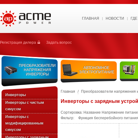
ГЛАВНАЯ
НОВОСТИ
ГДЕ
Регистрация дилера
Задать вопрос
ПРЕОБРАЗОВАТЕЛИ
АВТОНОМНОЕ
НАПРЯЖЕНИЯ
ЭЛЕКТРОПИТАНИЕ
ИНВЕРТОРЫ
Главная
/
Преобразователи напряжения 
Инверторы
Инверторы с зарядным устрой
Инверторы с чистым
синусом
Сортировка:
Название
Напряжение питани
Инверторы с
Фильтр:
Функция бесперебойного питания
модифицированным
синусом
Инверторы с зарядным