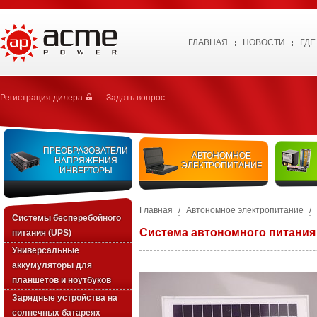
ГЛАВНАЯ
НОВОСТИ
ГДЕ
Регистрация дилера
Задать вопрос
ПРЕОБРАЗОВАТЕЛИ
АВТОНОМНОЕ
НАПРЯЖЕНИЯ
ЭЛЕКТРОПИТАНИЕ
ИНВЕРТОРЫ
Главная
/
Автономное электропитание
/
Системы бесперебойного
Система автономного питания
питания (UPS)
Универсальные
аккумуляторы для
планшетов и ноутбуков
Зарядные устройства на
солнечных батареях