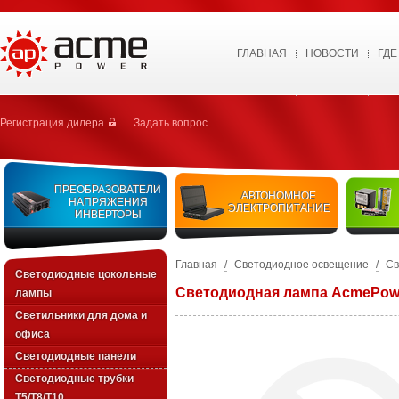
ГЛАВНАЯ
НОВОСТИ
ГДЕ
Регистрация дилера
Задать вопрос
ПРЕОБРАЗОВАТЕЛИ
АВТОНОМНОЕ
НАПРЯЖЕНИЯ
ЭЛЕКТРОПИТАНИЕ
ИНВЕРТОРЫ
Главная
/
Светодиодное освещение
/
Св
Светодиодные цокольные
Светодиодная лампа AcmePow
лампы
Светильники для дома и
офиса
Светодиодные панели
Светодиодные трубки
T5/T8/T10