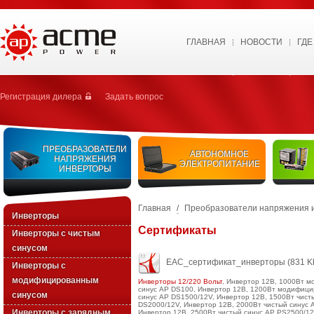
ГЛАВНАЯ
НОВОСТИ
ГДЕ
Регистрация дилера
Задать вопрос
ПРЕОБРАЗОВАТЕЛИ
АВТОНОМНОЕ
НАПРЯЖЕНИЯ
ЭЛЕКТРОПИТАНИЕ
ИНВЕРТОРЫ
Главная
/
Преобразователи напряжения 
Инверторы
Сертификаты
Инверторы с чистым
синусом
EAC_сертификат_инверторы
(831 K
Инверторы с
модифицированным
Инверторы 12/220 Вольт
,
Инвертор 12В, 1000Вт м
синус AP DS100
,
Инвертор 12В, 1200Вт модифици
синусом
синус AP DS1500/12V
,
Инвертор 12В, 1500Вт чист
DS2000/12V
,
Инвертор 12В, 2000Вт чистый синус 
Инверторы с зарядным
Инвертор 12В, 2500Вт чистый синус AP PS2500/1