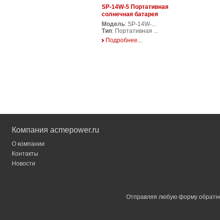
SP-14W-5 Портативная
солнечная батарея
Модель
: SP-14W-...
Тип
: Портативная ...
Подробнее...
Компания acmepower.ru
О компании
Контакты
Новости
Отправляя любую форму обратной