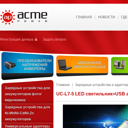
ГЛАВНАЯ
НОВОСТИ
ГДЕ
Регистрация дилера
Задать вопрос
ПРЕОБРАЗОВАТЕЛИ
АВТОНОМНОЕ
НАПРЯЖЕНИЯ
ЭЛЕКТРОПИТАНИЕ
ИНВЕРТОРЫ
Главная
/
Зарядные устройства и адапте
Зарядные устройства для
UC-L7-5 LED светильник+USB 
аккумуляторов фото/
видеокамер
Зарядные уcтройства для
Ni-Mh/Ni-Cd/Ni-Zn
аккумуляторов
Универсальные адаптеры