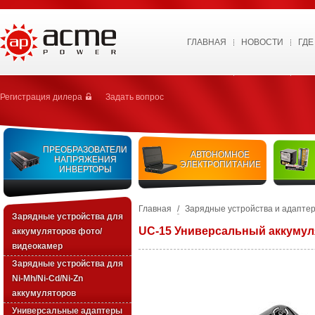
ГЛАВНАЯ
НОВОСТИ
ГДЕ
Регистрация дилера
Задать вопрос
ПРЕОБРАЗОВАТЕЛИ
АВТОНОМНОЕ
НАПРЯЖЕНИЯ
ЭЛЕКТРОПИТАНИЕ
ИНВЕРТОРЫ
Главная
/
Зарядные устройства и адапте
Зарядные устройства для
UC-15 Универсальный аккумул
аккумуляторов фото/
видеокамер
Зарядные уcтройства для
Ni-Mh/Ni-Cd/Ni-Zn
аккумуляторов
Универсальные адаптеры