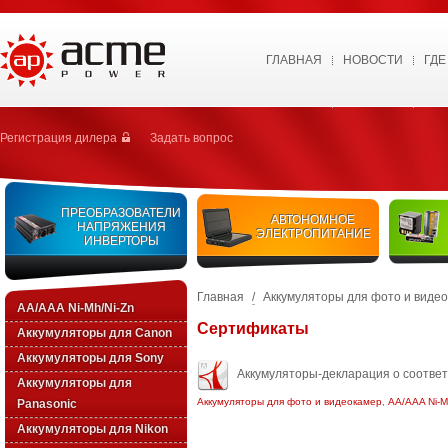
ГЛАВНАЯ
НОВОСТИ
ГДЕ
Регистрация дилера
Задать вопрос
ПРЕОБРАЗОВАТЕЛИ
АВТОНОМНОЕ
НАПРЯЖЕНИЯ
ЭЛЕКТРОПИТАНИЕ
ИНВЕРТОРЫ
Главная
/
Аккумуляторы для фото и виде
AA/AAA Ni-Mh/Ni-Zn
Сертификаты
Аккумуляторы для Canon
Аккумуляторы для Sony
Аккумуляторы-декларация о соотве
Аккумуляторы для
Аккумуляторы для фото и видеокамер
,
AA/AAA Ni-M
Panasonic
Аккумуляторы для Nikon