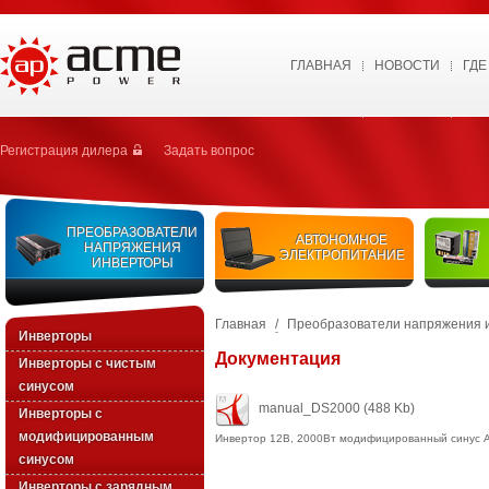
ГЛАВНАЯ
НОВОСТИ
ГДЕ
Регистрация дилера
Задать вопрос
ПРЕОБРАЗОВАТЕЛИ
АВТОНОМНОЕ
НАПРЯЖЕНИЯ
ЭЛЕКТРОПИТАНИЕ
ИНВЕРТОРЫ
Главная
/
Преобразователи напряжения 
Инверторы
Документация
Инверторы с чистым
синусом
manual_DS2000
(488 Kb)
Инверторы с
модифицированным
Инвертор 12В, 2000Вт модифицированный синус 
синусом
Инверторы с зарядным