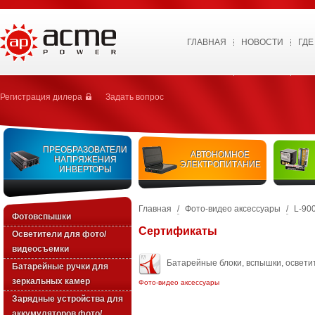
ГЛАВНАЯ
НОВОСТИ
ГДЕ
Регистрация дилера
Задать вопрос
ПРЕОБРАЗОВАТЕЛИ
АВТОНОМНОЕ
НАПРЯЖЕНИЯ
ЭЛЕКТРОПИТАНИЕ
ИНВЕРТОРЫ
Главная
/
Фото-видео аксессуары
/
L-90
Фотовспышки
Сертификаты
Осветители для фото/
видеосъемки
Батарейные блоки, вспышки, освети
Батарейные ручки для
зеркальных камер
Фото-видео аксессуары
Зарядные устройства для
аккумуляторов фото/