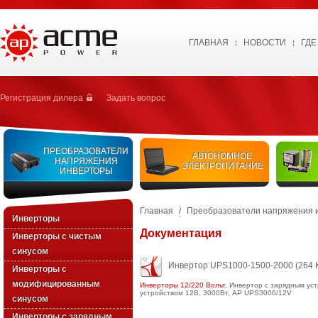
ГЛАВНАЯ
НОВОСТИ
ГДЕ
Регистрация дилера
Задать вопрос
ПРЕОБРАЗОВАТЕЛИ
АВТОНОМНОЕ
НАПРЯЖЕНИЯ
ЭЛЕКТРОПИТАНИЕ
ИНВЕРТОРЫ
Главная
/
Преобразователи напряжения 
Инверторы
Документация
Инверторы с чистым
синусом
Инвертор UPS1000-1500-2000
(264 
Инверторы с
модифицированным
Инверторы 12/220 Вольт
,
Инвертор с зарядным ус
устройством 12В, 3000Вт, AP UPS3000/12V
синусом
Инверторы с зарядным