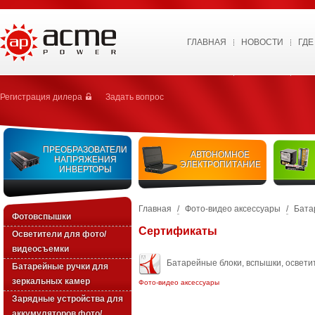
ГЛАВНАЯ
НОВОСТИ
ГДЕ
Регистрация дилера
Задать вопрос
ПРЕОБРАЗОВАТЕЛИ
АВТОНОМНОЕ
НАПРЯЖЕНИЯ
ЭЛЕКТРОПИТАНИЕ
ИНВЕРТОРЫ
Главная
/
Фото-видео аксессуары
/
Бата
Фотовспышки
Сертификаты
Осветители для фото/
видеосъемки
Батарейные блоки, вспышки, освети
Батарейные ручки для
зеркальных камер
Фото-видео аксессуары
Зарядные устройства для
аккумуляторов фото/