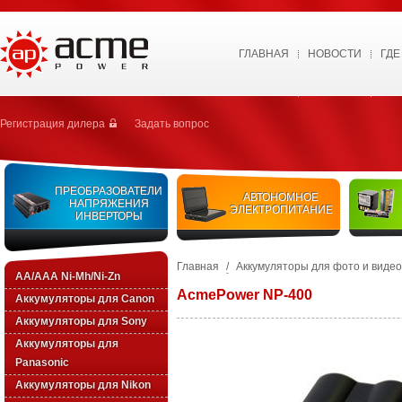
ГЛАВНАЯ
НОВОСТИ
ГДЕ
Регистрация дилера
Задать вопрос
ПРЕОБРАЗОВАТЕЛИ
АВТОНОМНОЕ
НАПРЯЖЕНИЯ
ЭЛЕКТРОПИТАНИЕ
ИНВЕРТОРЫ
Главная
/
Аккумуляторы для фото и виде
AA/AAA Ni-Mh/Ni-Zn
AcmePower NP-400
Аккумуляторы для Canon
Аккумуляторы для Sony
Аккумуляторы для
Panasonic
Аккумуляторы для Nikon