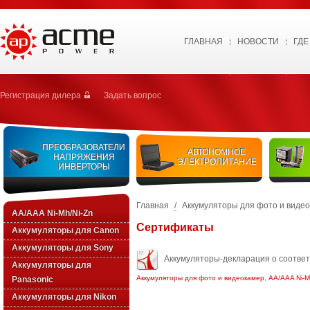
ГЛАВНАЯ
НОВОСТИ
ГДЕ
Регистрация дилера
Задать вопрос
ПРЕОБРАЗОВАТЕЛИ
АВТОНОМНОЕ
НАПРЯЖЕНИЯ
ЭЛЕКТРОПИТАНИЕ
ИНВЕРТОРЫ
Главная
/
Аккумуляторы для фото и виде
AA/AAA Ni-Mh/Ni-Zn
Сертификаты
Аккумуляторы для Canon
Аккумуляторы для Sony
Аккумуляторы-декларация о соотве
Аккумуляторы для
Аккумуляторы для фото и видеокамер
,
AA/AAA Ni-M
Panasonic
Аккумуляторы для Nikon