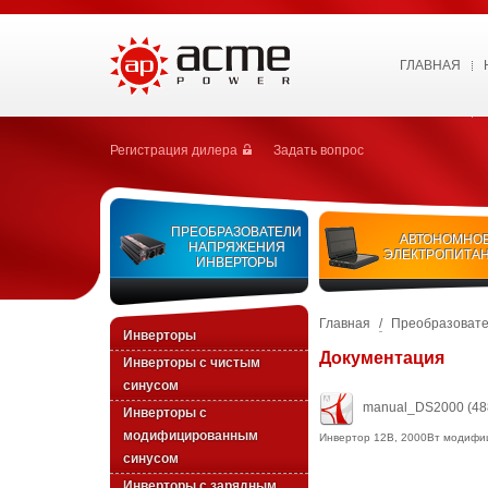
ГЛАВНАЯ
Регистрация дилера
Задать вопрос
ПРЕОБРАЗОВАТЕЛИ
АВТОНОМНО
НАПРЯЖЕНИЯ
ЭЛЕКТРОПИТА
ИНВЕРТОРЫ
Главная
/
Преобразовате
Инверторы
Документация
Инверторы с чистым
синусом
manual_DS2000
(48
Инверторы с
модифицированным
Инвертор 12В, 2000Вт модифи
синусом
Инверторы с зарядным