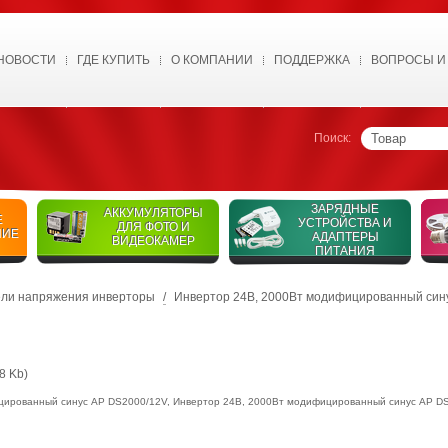
НОВОСТИ
ГДЕ КУПИТЬ
О КОМПАНИИ
ПОДДЕРЖКА
ВОПРОСЫ И
Поиск:
ЗАРЯДНЫЕ
АККУМУЛЯТОРЫ
Е
УСТРОЙСТВА И
ДЛЯ ФОТО И
НИЕ
АДАПТЕРЫ
ВИДЕОКАМЕР
ПИТАНИЯ
ли напряжения инверторы
/
Инвертор 24В, 2000Вт модифицированный син
8 Kb)
цированный синус AP DS2000/12V
,
Инвертор 24В, 2000Вт модифицированный синус AP D