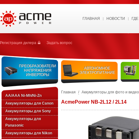
ГЛАВНАЯ
НОВОСТИ
ГДЕ
Регистрация дилера
Задать вопрос
ПРЕОБРАЗОВАТЕЛИ
АВТОНОМНОЕ
НАПРЯЖЕНИЯ
ЭЛЕКТРОПИТАНИЕ
ИНВЕРТОРЫ
Главная
/
Аккумуляторы для фото и виде
AA/AAA Ni-Mh/Ni-Zn
AcmePower NB-2L12 / 2L14
Аккумуляторы для Canon
Аккумуляторы для Sony
Аккумуляторы для
Panasonic
Аккумуляторы для Nikon