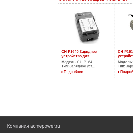
CH-P1640 Зарядное
CH-P161
устройство для
устройс
аккумуляторов фото/
аккумул
Модель
: CH-P164...
Модель
видеокамер
видеока
Тип
: Зарядное уст...
Тип
: Зар
Подробнее...
Подроб
Компания acmepower.ru