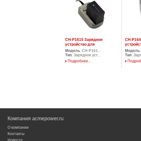
CH-P1615 Зарядное
CH-P164
устройство для
устройс
аккумуляторов фото/
аккумул
Модель
: CH-P161...
Модель
видеокамер
видеока
Тип
: Зарядное уст...
Тип
: Зар
Подробнее...
Подроб
Компания acmepower.ru
О компании
Контакты
Новости