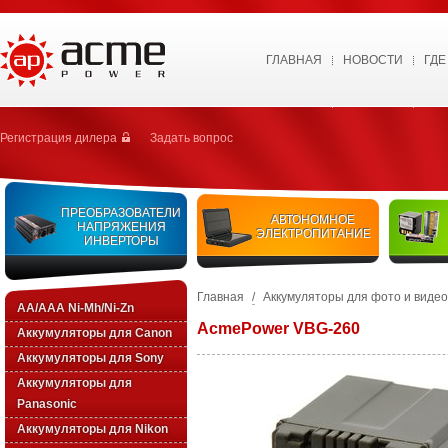
ГЛАВНАЯ
НОВОСТИ
ГДЕ
Регистрация дилера
Задать вопрос
ПРЕОБРАЗОВАТЕЛИ
АВТОНОМНОЕ
НАПРЯЖЕНИЯ
ЭЛЕКТРОПИТАНИЕ
ИНВЕРТОРЫ
Главная
/
Аккумуляторы для фото и виде
AA/AAA Ni-Mh/Ni-Zn
AcmePower VBG-260
Аккумуляторы для Canon
Аккумуляторы для Sony
Аккумуляторы для
Panasonic
Аккумуляторы для Nikon