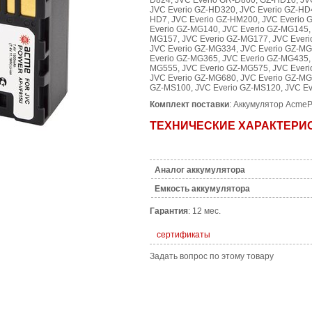
D824, JVC Everio GR-D860, GZ-HD10, JV
JVC Everio GZ-HD320, JVC Everio GZ-HD4
HD7, JVC Everio GZ-HM200, JVC Everio 
Everio GZ-MG140, JVC Everio GZ-MG145,
MG157, JVC Everio GZ-MG177, JVC Everi
JVC Everio GZ-MG334, JVC Everio GZ-MG
Everio GZ-MG365, JVC Everio GZ-MG435,
MG555, JVC Everio GZ-MG575, JVC Everi
JVC Everio GZ-MG680, JVC Everio GZ-MG
GZ-MS100, JVC Everio GZ-MS120, JVC E
Комплект поставки
: Аккумулятор Acme
ТЕХНИЧЕСКИЕ ХАРАКТЕРИ
Аналог аккумулятора
Емкость аккумулятора
Гарантия
: 12 мес.
сертификаты
Задать вопрос по этому товару