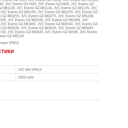
C Everio GZ-HD3, JVC Everio GZ-HD30, JVC Everio GZ-HD300,
0, JVC Everio GZ-HD5, JVC Everio GZ-HD6, JVC Everio GZ-
GZ-MG130, JVC Everio GZ-MG134, JVC Everio GZ-MG135, JVC
 JVC Everio GZ-MG150, JVC Everio GZ-MG155, JVC Everio GZ-
o GZ-MG255, JVC Everio GZ-MG275, JVC Everio GZ-MG330,
335, JVC Everio GZ-MG340, JVC Everio GZ-MG364, JVC
 JVC Everio GZ-MG465, JVC Everio GZ-MG530, JVC Everio GZ-
o GZ-MG620, JVC Everio GZ-MG630, JVC Everio GZ-MG645,
730, JVC Everio GZ-MG840, JVC Everio GZ-MS95, JVC Everio
verio GZ-MS130
Power VF815
СТИКИ
JVC BN-VF815
1500 mAh