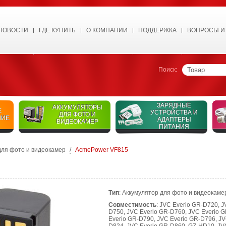
НОВОСТИ
ГДЕ КУПИТЬ
О КОМПАНИИ
ПОДДЕРЖКА
ВОПРОСЫ И
Поиск:
ЗАРЯДНЫЕ
АККУМУЛЯТОРЫ
Е
УСТРОЙСТВА И
ДЛЯ ФОТО И
НИЕ
АДАПТЕРЫ
ВИДЕОКАМЕР
ПИТАНИЯ
для фото и видеокамер
/
AcmePower VF815
Тип
: Аккумулятор для фото и видеокамер
Совместимость
: JVC Everio GR-D720, 
D750, JVC Everio GR-D760, JVC Everio 
Everio GR-D790, JVC Everio GR-D796, JV