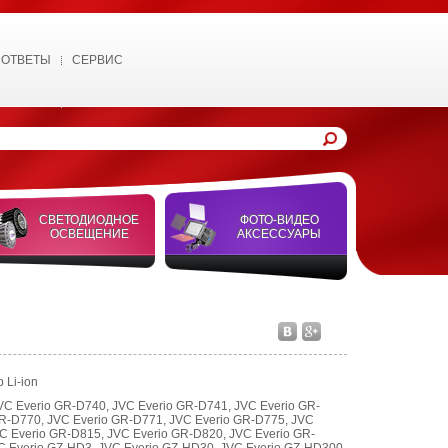
 ОТВЕТЫ
СЕРВИС
СВЕТОДИОДНОЕ
ФОТО-ВИДЕО
ОСВЕЩЕНИЕ
АКСЕССУАРЫ
 Li-ion
JVC Everio GR-D740, JVC Everio GR-D741, JVC Everio GR-
GR-D770, JVC Everio GR-D771, JVC Everio GR-D775, JVC
C Everio GR-D815, JVC Everio GR-D820, JVC Everio GR-