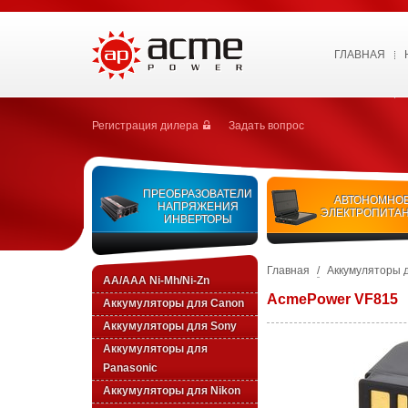
ГЛАВНАЯ
Регистрация дилера
Задать вопрос
ПРЕОБРАЗОВАТЕЛИ
АВТОНОМНО
НАПРЯЖЕНИЯ
ЭЛЕКТРОПИТА
ИНВЕРТОРЫ
Главная
/
Аккумуляторы 
AA/AAA Ni-Mh/Ni-Zn
AcmePower VF815
Аккумуляторы для Canon
Аккумуляторы для Sony
Аккумуляторы для
Panasonic
Аккумуляторы для Nikon