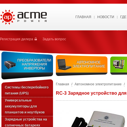
ГЛАВНАЯ
НОВОСТИ
ГДЕ
Регистрация дилера
Задать вопрос
ПРЕОБРАЗОВАТЕЛИ
АВТОНОМНОЕ
НАПРЯЖЕНИЯ
ЭЛЕКТРОПИТАНИЕ
ИНВЕРТОРЫ
Главная
/
Автономное электропитание
/
Системы бесперебойного
RC-3 Зарядное устройство дл
питания (UPS)
Универсальные
аккумуляторы для
планшетов и ноутбуков
Зарядные устройства на
солнечных батареях