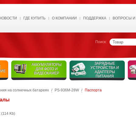
НОВОСТИ
ГДЕ КУПИТЬ
О КОМПАНИИ
ПОДДЕРЖКА
ВОПРОСЫ И
Поиск:
ЗАРЯДНЫЕ
АККУМУЛЯТОРЫ
Е
УСТРОЙСТВА И
ДЛЯ ФОТО И
НИЕ
АДАПТЕРЫ
ВИДЕОКАМЕР
ПИТАНИЯ
ания на солнечных батареях
/
PS-936M-28W
/
Паспорта
иалы
t
(114 Kb)