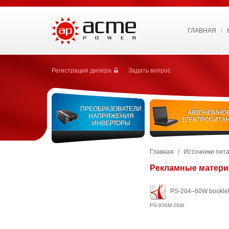
ГЛАВНАЯ
Регистрация дилера
Задать вопрос
ПРЕОБРАЗОВАТЕЛИ
АВТОНОМНО
НАПРЯЖЕНИЯ
ЭЛЕКТРОПИТА
ИНВЕРТОРЫ
Главная
/
Источники пит
Рекламные матер
PS-204–60W bookle
PS-936M-28W