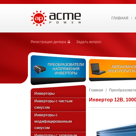
ГЛАВНАЯ
Регистрация дилера
Задать вопрос
ПРЕОБРАЗОВАТЕЛИ
АВТОНОМНО
НАПРЯЖЕНИЯ
ЭЛЕКТРОПИТА
ИНВЕРТОРЫ
Главная
/
Преобразовате
Инверторы
Инвертор 12В, 100
Инверторы с чистым
синусом
Инверторы с
модифицированным
синусом
Инверторы с зарядным