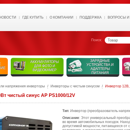
НОВОСТИ
ГДЕ КУПИТЬ
О КОМПАНИИ
ПОДДЕРЖКА
ВОПРОСЫ И
Поиск:
ЗАРЯДНЫЕ
АККУМУЛЯТОРЫ
Е
УСТРОЙСТВА И
ДЛЯ ФОТО И
НИЕ
АДАПТЕРЫ
ВИДЕОКАМЕР
ПИТАНИЯ
ли напряжения инверторы
/
Инверторы с чистым синусом
/
Инвертор 12В,
0Вт чистый синус AP PS1000/12V
Тип
: Инвертор (преобразователь напря
Описание
: Этот универсальный преобр
во время автомобильных поездок. Наход
допустимой мощности, питающееся от с