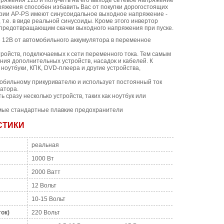
пряжения 12В и получить на его выходе сетевое напряжение
ряжения способен избавить Вас от покупки дорогостоящих
рии AP-PS имеют синусоидальное выходное напряжение -
, т.е. в виде реальной синусоиды. Кроме этого инвертор
, предотвращающим скачки выходного напряжения при пуске.
 12В от автомобильного аккумулятора в переменное
ройств, подключаемых к сети переменного тока. Тем самым
ия дополнительных устройств, насадок и кабелей. К
оутбуки, КПК, DVD-плеера и другие устройства,
обильному прикуривателю и использует постоянный ток
атора.
сразу несколько устройств, таких как ноутбук или
мые стандартные плавкие предохранители
СТИКИ
реальная
1000 Вт
2000 Ватт
12 Вольт
10-15 Вольт
ок)
220 Вольт