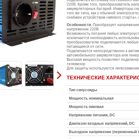
подключить к источнику постоянного на
220В. Кроме того, преобразователь нап
аккумуляторных батарей. Инверторы се
того же типа, как у обычной электросети
снабжен устройством «мягкого старта»
Особенности
: Преобразует напряжение
напряжение 220В
Возможность питания любых электроуст
исключается необходимость использован
преобразователю подключаются любые н
питающиеся от сети.
Подключается непосредственно к автом
автомобильного аккумулятора или генер
Высокая мощность позволяет подключать 
телевизор
Для защиты используются легкозамени
ТЕХНИЧЕСКИЕ ХАРАКТЕРИ
Тип синусоиды
Мощность номинальная
Moщность пиковая
Напряжение питания, DC
Диапазон входных напряжений, DC
Выходное напряжение (переменный т