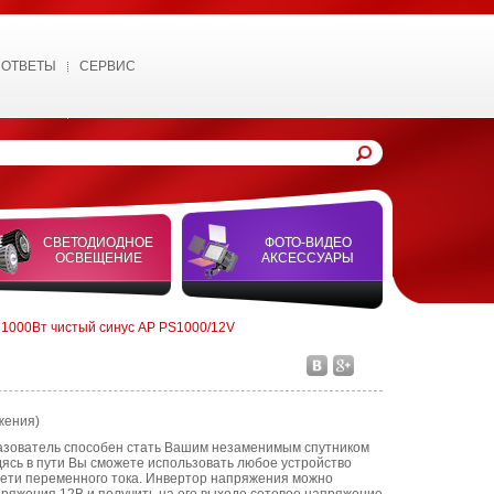
 ОТВЕТЫ
СЕРВИС
СВЕТОДИОДНОЕ
ФОТО-ВИДЕО
ОСВЕЩЕНИЕ
АКСЕССУАРЫ
 1000Вт чистый синус AP PS1000/12V
жения)
азователь способен стать Вашим незаменимым спутником
ясь в пути Вы сможете использовать любое устройство
ети переменного тока. Инвертор напряжения можно