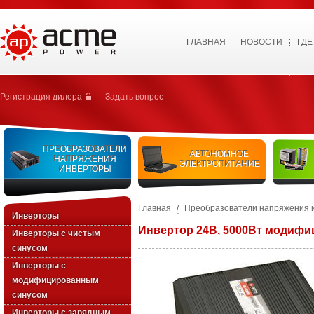
ГЛАВНАЯ
НОВОСТИ
ГДЕ
Регистрация дилера
Задать вопрос
ПРЕОБРАЗОВАТЕЛИ
АВТОНОМНОЕ
НАПРЯЖЕНИЯ
ЭЛЕКТРОПИТАНИЕ
ИНВЕРТОРЫ
Главная
/
Преобразователи напряжения 
Инверторы
Инвертор 24В, 5000Вт модифи
Инверторы с чистым
синусом
Инверторы с
модифицированным
синусом
Инверторы с зарядным