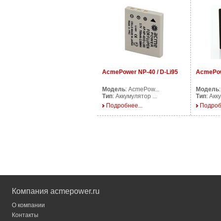
AcmePower NP-40 / D-Li95
AcmePo
Модель
: AcmePow...
Модель
Тип
: Аккумулятор ...
Тип
: Акк
Подробнее...
Подроб
Компания acmepower.ru
О компании
Контакты