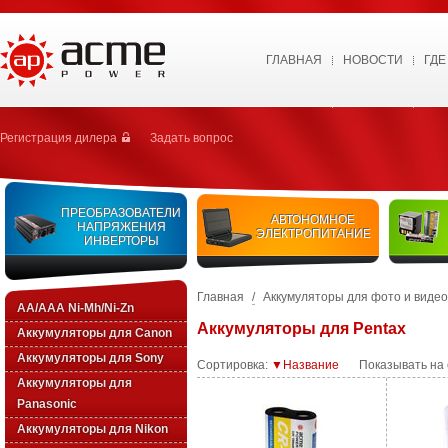
ГЛАВНАЯ
НОВОСТИ
ГДЕ
Регистрация дилера
Задать вопрос
ПРЕОБРАЗОВАТЕЛИ
АВТОНОМНОЕ
НАПРЯЖЕНИЯ
ЭЛЕКТРОПИТАНИЕ
ИНВЕРТОРЫ
Главная
/
Аккумуляторы для фото и виде
AA/AAA Ni-Mh/Ni-Zn
Аккумуляторы для Pentax
Аккумуляторы для Canon
Аккумуляторы для Sony
Сортировка:
▼Название
Показывать на
Аккумуляторы для
Panasonic
Аккумуляторы для Nikon