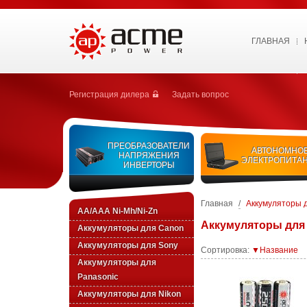
ГЛАВНАЯ
Регистрация дилера
Задать вопрос
ПРЕОБРАЗОВАТЕЛИ
АВТОНОМНО
НАПРЯЖЕНИЯ
ЭЛЕКТРОПИТА
ИНВЕРТОРЫ
Главная
/
Аккумуляторы 
AA/AAA Ni-Mh/Ni-Zn
Аккумуляторы для
Аккумуляторы для Canon
Аккумуляторы для Sony
Сортировка:
▼Название
Аккумуляторы для
Panasonic
Аккумуляторы для Nikon