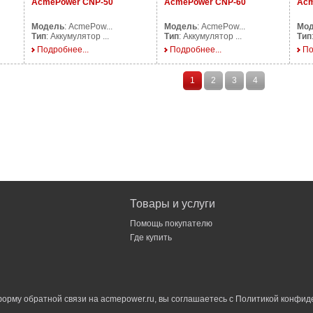
AcmePower CNP-50
AcmePower CNP-60
Acm
Модель
: AcmePow...
Модель
: AcmePow...
Мо
Тип
: Аккумулятор ...
Тип
: Аккумулятор ...
Тип
Подробнее...
Подробнее...
По
1
2
3
4
Товары и услуги
Помощь покупателю
Где купить
орму обратной связи на acmepower.ru, вы соглашаетесь с
Политикой конфид