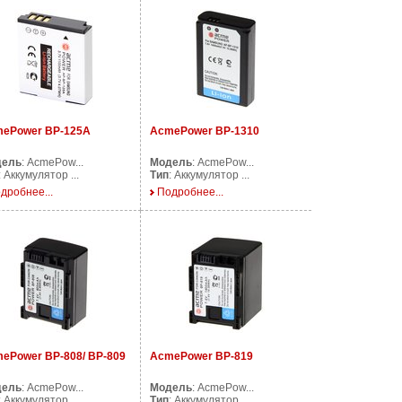
ePower BP-125A
AcmePower BP-1310
дель
: AcmePow...
Модель
: AcmePow...
: Аккумулятор ...
Тип
: Аккумулятор ...
дробнее...
Подробнее...
ePower BP-808/ BP-809
AcmePower BP-819
дель
: AcmePow...
Модель
: AcmePow...
: Аккумулятор ...
Тип
: Аккумулятор ...