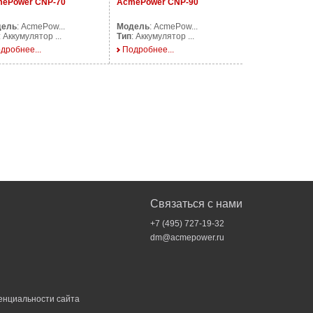
ePower CNP-70
AcmePower CNP-90
дель
: AcmePow...
Модель
: AcmePow...
: Аккумулятор ...
Тип
: Аккумулятор ...
дробнее...
Подробнее...
Связаться с нами
+7 (495) 727-19-32
dm@acmepower.ru
енциальности
сайта