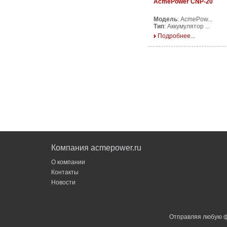
AcmePower CNP-20
Модель
: AcmePow...
Тип
: Аккумулятор ...
Подробнее...
Компания acmepower.ru
О компании
Контакты
Новости
Отправляя любую ф