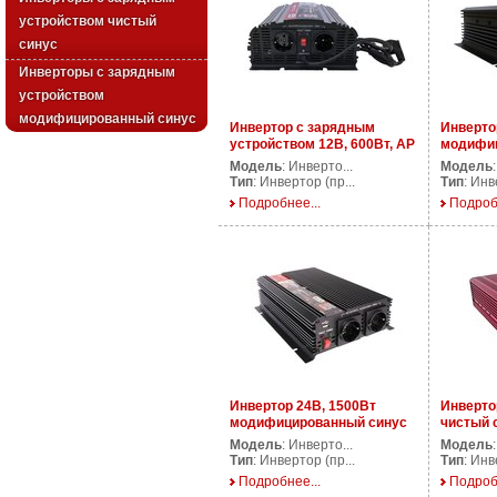
устройством чистый
синус
Инверторы с зарядным
устройством
модифицированный синус
Инвертор с зарядным
Инверто
устройством 12В, 600Вт, AP
модифиц
CPS600/12V
AP DS10
Модель
: Инверто...
Модель
Тип
: Инвертор (пр...
Тип
: Инв
Подробнее...
Подроб
Инвертор 24В, 1500Вт
Инверто
модифицированный синус
чистый 
AP DS1500/24V
PS1500/
Модель
: Инверто...
Модель
Тип
: Инвертор (пр...
Тип
: Инв
Подробнее...
Подроб