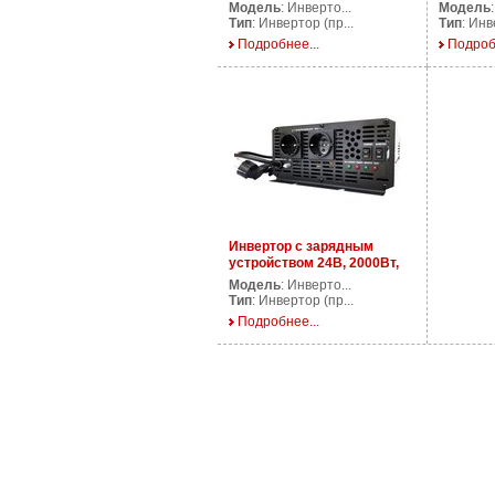
PS4000/24V
AP DS50
Модель
: Инверто...
Модель
Тип
: Инвертор (пр...
Тип
: Инв
Подробнее...
Подроб
Инвертор с зарядным
устройством 24В, 2000Вт,
AP CPS2000/24V
Модель
: Инверто...
Тип
: Инвертор (пр...
Подробнее...