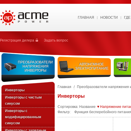
ГЛАВНАЯ
НОВОСТИ
ГДЕ
Регистрация дилера
Задать вопрос
ПРЕОБРАЗОВАТЕЛИ
АВТОНОМНОЕ
НАПРЯЖЕНИЯ
ЭЛЕКТРОПИТАНИЕ
ИНВЕРТОРЫ
Главная
/
Преобразователи напряжения 
Инверторы
Инверторы
Инверторы с чистым
синусом
Сортировка:
Название
▼Напряжение пита
Инверторы с
Фильтр:
Функция бесперебойного питания
модифицированным
синусом
Инверторы с зарядным