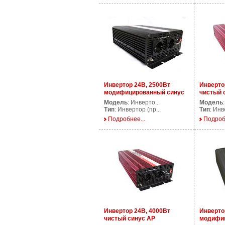
Инвертор 24В, 2500Вт
Инверто
модифицированный синус
чистый 
AP DS2500/24V
PS2500/
Модель
: Инверто...
Модель
Тип
: Инвертор (пр...
Тип
: Инв
Подробнее...
Подроб
Инвертор 24В, 4000Вт
Инверто
чистый синус AP
модифиц