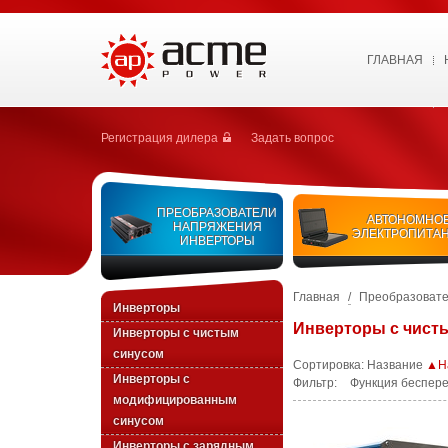
ГЛАВНАЯ
Регистрация дилера
Задать вопрос
ПРЕОБРАЗОВАТЕЛИ
АВТОНОМНО
НАПРЯЖЕНИЯ
ЭЛЕКТРОПИТА
ИНВЕРТОРЫ
Главная
/
Преобразовате
Инверторы
Инверторы с чист
Инверторы с чистым
синусом
Сортировка:
Название
▲На
Инверторы с
Фильтр:
Функция беспере
модифицированным
синусом
Инверторы с зарядным