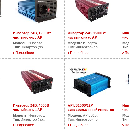
Инвертор 24В, 1200Вт
Инвертор 24В, 1500Вт
Инв
чистый синус AP
чистый синус AP
чис
PS1200/24V
PS1500/24V
PS2
Модель
: Инверто...
Модель
: Инверто...
Мо
Тип
: Инвертор (пр...
Тип
: Инвертор (пр...
Тип
Подробнее...
Подробнее...
По
Инвертор 24В, 4000Вт
AP LS1500/12V
Инв
чистый синус AP
синусоидальный инвертор
чис
PS4000/24V
1500 Ватт 12В
PS1
Модель
: Инверто...
Модель
: AP LS15...
Мо
Тип
: Инвертор (пр...
Тип
: Инвертор (пр...
Тип
Подробнее...
Подробнее...
По