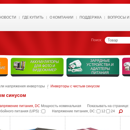
НОВОСТИ
ГДЕ КУПИТЬ
О КОМПАНИИ
ПОДДЕРЖКА
ВОПРОСЫ И
Поиск:
ЗАРЯДНЫЕ
АККУМУЛЯТОРЫ
Е
УСТРОЙСТВА И
ДЛЯ ФОТО И
НИЕ
АДАПТЕРЫ
ВИДЕОКАМЕР
ПИТАНИЯ
ли напряжения инверторы
/
Инверторы с чистым синусом
ым синусом
пряжение питания, DC
Мощность номинальная
Показывать на странице:
бойного питания (UPS) :
Напряжение питания, DC:
12
24