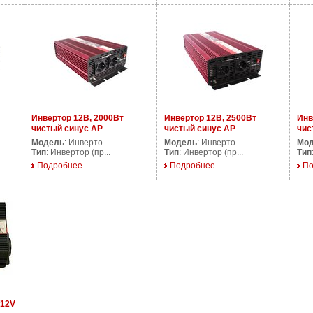
Инвертор 12В, 2000Вт
Инвертор 12В, 2500Вт
Инв
чистый синус AP
чистый синус AP
чис
PS2000/12V
PS2500/12V
PS3
Модель
: Инверто...
Модель
: Инверто...
Мо
Тип
: Инвертор (пр...
Тип
: Инвертор (пр...
Тип
Подробнее...
Подробнее...
По
/12V