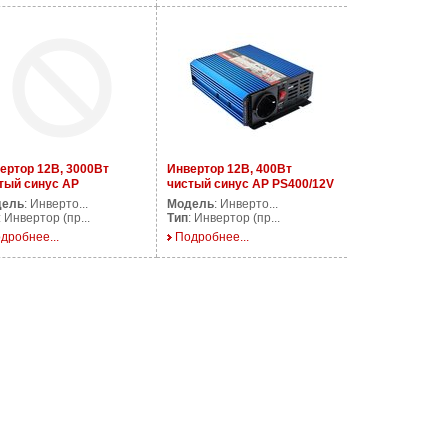
ертор 12В, 3000Вт
Инвертор 12В, 400Вт
тый синус AP
чистый синус AP PS400/12V
000/12V
дель
: Инверто...
Модель
: Инверто...
: Инвертор (пр...
Тип
: Инвертор (пр...
дробнее...
Подробнее...