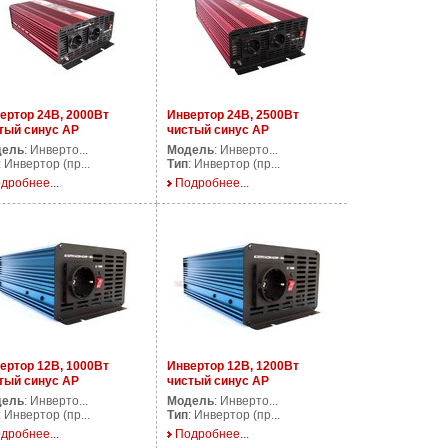
ертор 24В, 2000Вт
Инвертор 24В, 2500Вт
тый синус AP
чистый синус AP
000/24V
PS2500/24V
дель
: Инверто...
Модель
: Инверто...
: Инвертор (пр...
Тип
: Инвертор (пр...
дробнее...
Подробнее...
ертор 12В, 1000Вт
Инвертор 12В, 1200Вт
тый синус AP
чистый синус AP
000/12V
PS1200/12V
дель
: Инверто...
Модель
: Инверто...
: Инвертор (пр...
Тип
: Инвертор (пр...
дробнее...
Подробнее...