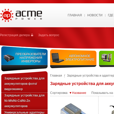
ГЛАВНАЯ
НОВОСТИ
ГДЕ
Регистрация дилера
Задать вопрос
ПРЕОБРАЗОВАТЕЛИ
АВТОНОМНОЕ
НАПРЯЖЕНИЯ
ЭЛЕКТРОПИТАНИЕ
ИНВЕРТОРЫ
Главная
/
Зарядные устройства и адапте
Зарядные устройства для
Зарядные устройства для акк
аккумуляторов фото/
видеокамер
Сортировка:
▼Название
Показывать на
Зарядные уcтройства для
Ni-Mh/Ni-Cd/Ni-Zn
аккумуляторов
Универсальные адаптеры