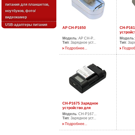
питания для планшетов,
ноутбуков, фото/
видеокамер
USB-адаптеры питания
AP CH-P1650
CH-P161
устройс
аккумул
Модель
: AP CH-P...
Модель
видеока
Тип
: Зарядное уст...
Тип
: Зар
Подробнее...
Подроб
CH-P1675 Зарядное
устройство для
аккумуляторов фото/
Модель
: CH-P167...
видеокамер
Тип
: Зарядное уст...
Подробнее...