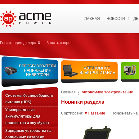
ГЛАВНАЯ
НОВОСТИ
ГДЕ
Регистрация дилера
Задать вопрос
ПРЕОБРАЗОВАТЕЛИ
АВТОНОМНОЕ
НАПРЯЖЕНИЯ
ЭЛЕКТРОПИТАНИЕ
ИНВЕРТОРЫ
Главная
/
Автономное электропитание
Системы бесперебойного
Новинки раздела
питания (UPS)
Универсальные
Сортировка:
▼Название
Показывать на
аккумуляторы для
планшетов и ноутбуков
Зарядные устройства на
солнечных батареях