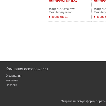
AcmePower NP-BX1
AcmePow
Модель
: AcmePow...
Модель
Тип
: Аккумулятор ...
Тип
: Акк
Подробнее...
Подроб
Компания acmepower.ru
О компании
Контакты
Новости
Отправляя любую форму обратной