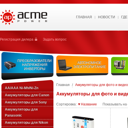
ГЛАВНАЯ
НОВОСТИ
ГДЕ
Регистрация дилера
Задать вопрос
ПРЕОБРАЗОВАТЕЛИ
АВТОНОМНОЕ
НАПРЯЖЕНИЯ
ЭЛЕКТРОПИТАНИЕ
ИНВЕРТОРЫ
Главная
/
Аккумуляторы для фото и виде
AA/AAA Ni-Mh/Ni-Zn
Аккумуляторы для фото и вид
Аккумуляторы для Canon
Аккумуляторы для Sony
Сортировка:
▼Название
Показывать на
Аккумуляторы для
Panasonic
Аккумуляторы для Nikon