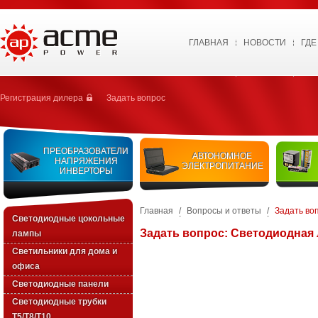
ГЛАВНАЯ
НОВОСТИ
ГДЕ
Регистрация дилера
Задать вопрос
ПРЕОБРАЗОВАТЕЛИ
АВТОНОМНОЕ
НАПРЯЖЕНИЯ
ЭЛЕКТРОПИТАНИЕ
ИНВЕРТОРЫ
Главная
/
Вопросы и ответы
/
Задать во
Светодиодные цокольные
Задать вопрос: Светодиодная
лампы
Светильники для дома и
офиса
Светодиодные панели
Светодиодные трубки
T5/T8/T10