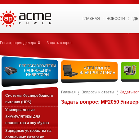
ГЛАВНАЯ
НОВОСТИ
ГДЕ
Регистрация дилера
Задать вопрос
ПРЕОБРАЗОВАТЕЛИ
АВТОНОМНОЕ
НАПРЯЖЕНИЯ
ЭЛЕКТРОПИТАНИЕ
ИНВЕРТОРЫ
Главная
/
Вопросы и ответы
/
Задать во
Системы бесперебойного
Задать вопрос: MF2050 Униве
питания (UPS)
Универсальные
аккумуляторы для
планшетов и ноутбуков
Зарядные устройства на
солнечных батареях