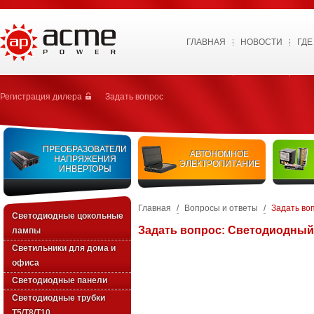
ГЛАВНАЯ
НОВОСТИ
ГДЕ
Регистрация дилера
Задать вопрос
ПРЕОБРАЗОВАТЕЛИ
АВТОНОМНОЕ
НАПРЯЖЕНИЯ
ЭЛЕКТРОПИТАНИЕ
ИНВЕРТОРЫ
Главная
/
Вопросы и ответы
/
Задать во
Светодиодные цокольные
Задать вопрос: Светодиодный
лампы
Светильники для дома и
офиса
Светодиодные панели
Светодиодные трубки
T5/T8/T10