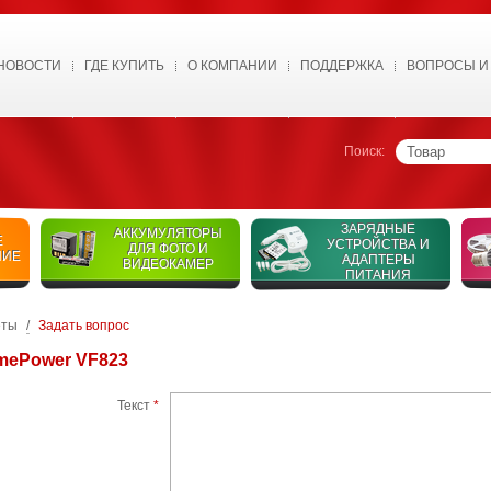
НОВОСТИ
ГДЕ КУПИТЬ
О КОМПАНИИ
ПОДДЕРЖКА
ВОПРОСЫ И
Поиск:
ЗАРЯДНЫЕ
АККУМУЛЯТОРЫ
Е
УСТРОЙСТВА И
ДЛЯ ФОТО И
НИЕ
АДАПТЕРЫ
ВИДЕОКАМЕР
ПИТАНИЯ
еты
/
Задать вопрос
mePower VF823
Текст
*