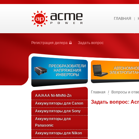
ГЛАВНАЯ
Регистрация дилера
Задать вопрос
ПРЕОБРАЗОВАТЕЛИ
АВТОНОМНО
НАПРЯЖЕНИЯ
ЭЛЕКТРОПИТА
ИНВЕРТОРЫ
Главная
/
Вопросы и отв
AA/AAA Ni-Mh/Ni-Zn
Задать вопрос: Ac
Аккумуляторы для Canon
Аккумуляторы для Sony
Аккумуляторы для
Panasonic
Аккумуляторы для Nikon