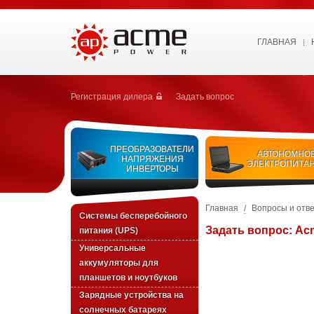
ГЛАВНАЯ
Регистрация дилера
Задать вопрос
ПРЕОБРАЗОВАТЕЛИ
АВТОНОМНО
НАПРЯЖЕНИЯ
ЭЛЕКТРОПИТА
ИНВЕРТОРЫ
Главная
/
Вопросы и отв
Системы бесперебойного
Задать вопрос: Ac
питания (UPS)
Универсальные
аккумуляторы для
планшетов и ноутбуков
Зарядные устройства на
солнечных батареях