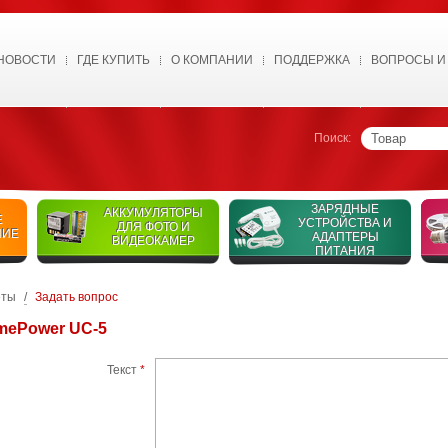
НОВОСТИ
ГДЕ КУПИТЬ
О КОМПАНИИ
ПОДДЕРЖКА
ВОПРОСЫ И
Поиск:
ЗАРЯДНЫЕ
АККУМУЛЯТОРЫ
Е
УСТРОЙСТВА И
ДЛЯ ФОТО И
НИЕ
АДАПТЕРЫ
ВИДЕОКАМЕР
ПИТАНИЯ
еты
/
Задать вопрос
mePower UC-5
Текст
*